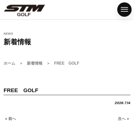
NEWS
新着情報
ホ
ー
ム
ホーム
＞
新着情報
＞ FREE GOLF
S
T
M
FREE GOLF
グ
リ
2026.7.14
ッ
プ
« 前へ
次へ »
G
S
T
M
F
N
P
C