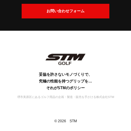
交
換
会
お問い合わせフォーム
に
社
つ
案
い
内
て
社
ビ
会
工
S
S
お
名
ジ
社
場
D
T
問
の
ョ
概
案
M
G
い
由
ン
要
の
内
s
合
来
歴
行
妥協を許さないモノづくりで、
わ
史
動
究極の性能を持つグリップを…
せ
宣
それがSTMのポリシー
言
堺市美原区にあるゴルフ用品の企画・製造・販売を手がける株式会社STM
©
2026
STM