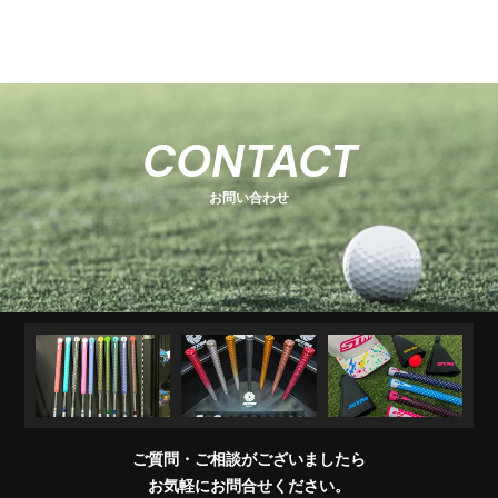
-
-
関
U
E
H
-
-
-
s
s
連
s
O
s
T
E
s
e
e
商
e
e
T
C
e
-
ri
ri
品
ri
E
K
r
ri
1
e
e
R
M
e
s
i
e
キ
ソ
U
ア
コ
交
キ
s
s
販
CONTACT
e
s
A
e
s
ャ
ケ
T
パ
ン
換
ャ
売
s
ri
T
ッ
ブ
ッ
レ
デ
用
デ
店
e
E
お問い合わせ
チ
ラ
ト
ル
ィ
製
ィ
一
s
＆
シ
シ
品
バ
覧
ワ
ョ
ッ
イ
ナ
グ
グ
パ
ー
リ
ー
ッ
プ
交
換
ご質問・ご相談がございましたら
会
お気軽にお問合せください。