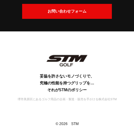
交
換
会
お問い合わせフォーム
に
社
つ
案
い
内
て
社
ビ
会
工
S
S
お
名
ジ
社
場
D
T
問
の
ョ
概
案
M
G
い
由
ン
要
の
内
s
合
来
歴
行
妥協を許さないモノづくりで、
わ
史
動
究極の性能を持つグリップを…
せ
宣
それがSTMのポリシー
言
堺市美原区にあるゴルフ用品の企画・製造・販売を手がける株式会社STM
©
2026
STM