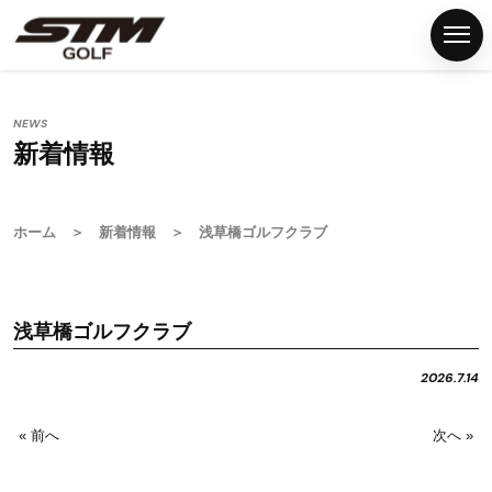
NEWS
新着情報
ホ
ー
ム
ホーム
＞
新着情報
＞ 浅草橋ゴルフクラブ
S
T
M
浅草橋ゴルフクラブ
グ
リ
2026.7.14
ッ
プ
« 前へ
次へ »
G
S
T
M
F
N
P
C