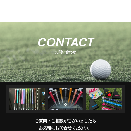
-
-
関
U
E
H
-
-
-
s
s
連
s
O
s
T
E
s
e
e
商
e
e
T
C
e
-
ri
ri
品
ri
E
K
r
ri
1
e
e
R
M
e
s
i
e
キ
ソ
U
ア
コ
交
キ
s
s
販
CONTACT
e
s
A
e
s
ャ
ケ
T
パ
ン
換
ャ
売
s
ri
T
ッ
ブ
ッ
レ
デ
用
デ
店
e
E
お問い合わせ
チ
ラ
ト
ル
ィ
製
ィ
一
s
＆
シ
シ
品
バ
覧
ワ
ョ
ッ
イ
ナ
グ
グ
パ
ー
リ
ー
ッ
プ
交
換
ご質問・ご相談がございましたら
会
お気軽にお問合せください。