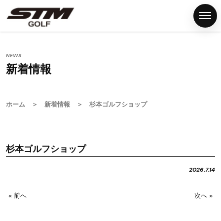
NEWS
新着情報
ホ
ー
ム
ホーム
＞
新着情報
＞ 杉本ゴルフショップ
S
T
M
杉本ゴルフショップ
グ
リ
2026.7.14
ッ
プ
« 前へ
次へ »
G
S
T
M
F
N
P
C