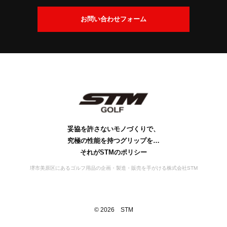
交
換
会
お問い合わせフォーム
に
社
つ
案
い
内
て
社
ビ
会
工
S
S
お
名
ジ
社
場
D
T
問
の
ョ
概
案
M
G
い
由
ン
要
の
内
s
合
来
歴
行
妥協を許さないモノづくりで、
わ
史
動
究極の性能を持つグリップを…
せ
宣
それがSTMのポリシー
言
堺市美原区にあるゴルフ用品の企画・製造・販売を手がける株式会社STM
©
2026
STM