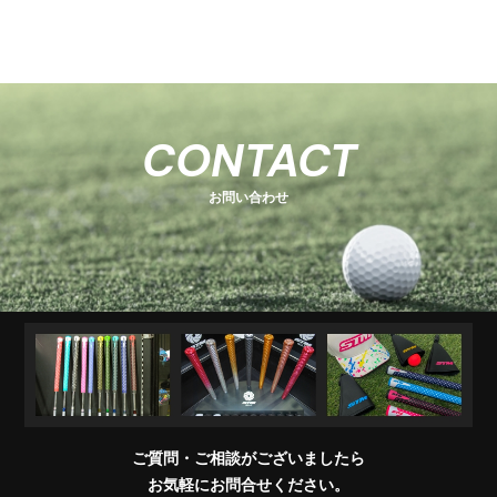
-
-
関
U
E
H
-
-
-
s
s
連
s
O
s
T
E
s
e
e
商
e
e
T
C
e
-
ri
ri
品
ri
E
K
r
ri
1
e
e
R
M
e
s
i
e
キ
ソ
U
ア
コ
交
キ
s
s
販
CONTACT
e
s
A
e
s
ャ
ケ
T
パ
ン
換
ャ
売
s
ri
T
ッ
ブ
ッ
レ
デ
用
デ
店
e
E
お問い合わせ
チ
ラ
ト
ル
ィ
製
ィ
一
s
＆
シ
シ
品
バ
覧
ワ
ョ
ッ
イ
ナ
グ
グ
パ
ー
リ
ー
ッ
プ
交
換
ご質問・ご相談がございましたら
会
お気軽にお問合せください。