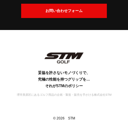
交
換
会
お問い合わせフォーム
に
社
つ
案
い
内
て
社
ビ
会
工
S
S
お
名
ジ
社
場
D
T
問
の
ョ
概
案
M
G
い
由
ン
要
の
内
s
合
来
歴
行
妥協を許さないモノづくりで、
わ
史
動
究極の性能を持つグリップを…
せ
宣
それがSTMのポリシー
言
堺市美原区にあるゴルフ用品の企画・製造・販売を手がける株式会社STM
©
2026
STM