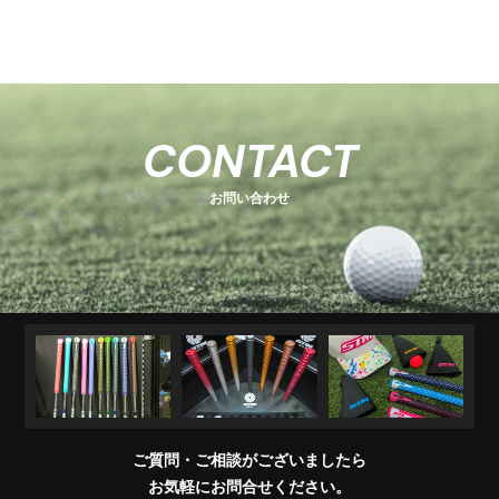
-
-
関
U
E
H
-
-
-
s
s
連
s
O
s
T
E
s
e
e
商
e
e
T
C
e
-
ri
ri
品
ri
E
K
r
ri
1
e
e
R
M
e
s
i
e
キ
ソ
U
ア
コ
交
キ
s
s
販
CONTACT
e
s
A
e
s
ャ
ケ
T
パ
ン
換
ャ
売
s
ri
T
ッ
ブ
ッ
レ
デ
用
デ
店
e
E
お問い合わせ
チ
ラ
ト
ル
ィ
製
ィ
一
s
＆
シ
シ
品
バ
覧
ワ
ョ
ッ
イ
ナ
グ
グ
パ
ー
リ
ー
ッ
プ
交
換
ご質問・ご相談がございましたら
会
お気軽にお問合せください。