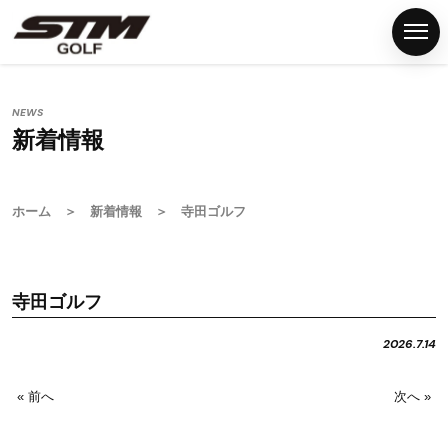
NEWS
新着情報
ホ
ー
ム
ホーム
＞
新着情報
＞ 寺田ゴルフ
S
T
M
寺田ゴルフ
グ
リ
2026.7.14
ッ
プ
« 前へ
次へ »
G
S
T
M
F
N
P
C