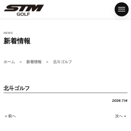
NEWS
新着情報
ホ
ー
ム
ホーム
＞
新着情報
＞ 北斗ゴルフ
S
T
M
北斗ゴルフ
グ
リ
2026.7.14
ッ
プ
« 前へ
次へ »
G
S
T
M
F
N
P
C