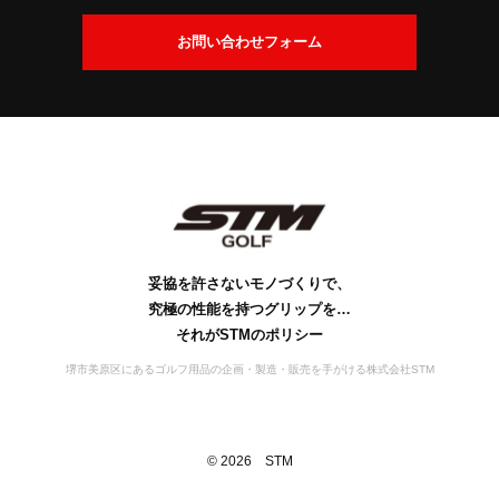
交
換
会
お問い合わせフォーム
に
社
つ
案
い
内
て
社
ビ
会
工
S
S
お
名
ジ
社
場
D
T
問
の
ョ
概
案
M
G
い
由
ン
要
の
内
s
合
来
歴
行
妥協を許さないモノづくりで、
わ
史
動
究極の性能を持つグリップを…
せ
宣
それがSTMのポリシー
言
堺市美原区にあるゴルフ用品の企画・製造・販売を手がける株式会社STM
©
2026
STM