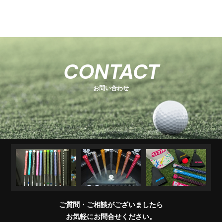
-
-
関
U
E
H
-
-
-
s
s
連
s
O
s
T
E
s
e
e
商
e
e
T
C
e
-
ri
ri
品
ri
E
K
r
ri
1
e
e
R
M
e
s
i
e
キ
ソ
U
ア
コ
交
キ
s
s
販
CONTACT
e
s
A
e
s
ャ
ケ
T
パ
ン
換
ャ
売
s
ri
T
ッ
ブ
ッ
レ
デ
用
デ
店
e
E
お問い合わせ
チ
ラ
ト
ル
ィ
製
ィ
一
s
＆
シ
シ
品
バ
覧
ワ
ョ
ッ
イ
ナ
グ
グ
パ
ー
リ
ー
ッ
プ
交
換
ご質問・ご相談がございましたら
会
お気軽にお問合せください。