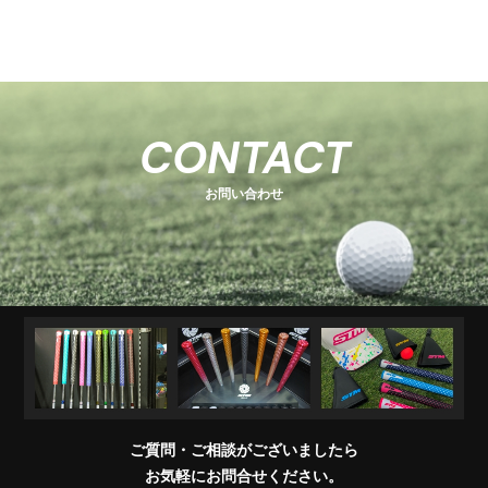
-
-
関
U
E
H
-
-
-
s
s
連
s
O
s
T
E
s
e
e
商
e
e
T
C
e
-
ri
ri
品
ri
E
K
r
ri
1
e
e
R
M
e
s
i
e
キ
ソ
U
ア
コ
交
キ
s
s
販
CONTACT
e
s
A
e
s
ャ
ケ
T
パ
ン
換
ャ
売
s
ri
T
ッ
ブ
ッ
レ
デ
用
デ
店
e
E
お問い合わせ
チ
ラ
ト
ル
ィ
製
ィ
一
s
＆
シ
シ
品
バ
覧
ワ
ョ
ッ
イ
ナ
グ
グ
パ
ー
リ
ー
ッ
プ
交
換
ご質問・ご相談がございましたら
会
お気軽にお問合せください。