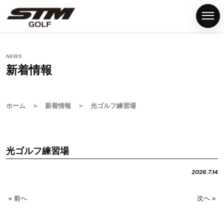
NEWS
新着情報
ホ
ー
ム
ホーム
＞
新着情報
＞ 光ゴルフ練習場
S
T
M
光ゴルフ練習場
グ
リ
2026.7.14
ッ
プ
« 前へ
次へ »
G
S
T
M
F
N
P
C