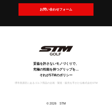
交
換
会
お問い合わせフォーム
に
社
つ
案
い
内
て
社
ビ
会
工
S
S
お
名
ジ
社
場
D
T
問
の
ョ
概
案
M
G
い
由
ン
要
の
内
s
合
来
歴
行
妥協を許さないモノづくりで、
わ
史
動
究極の性能を持つグリップを…
せ
宣
それがSTMのポリシー
言
堺市美原区にあるゴルフ用品の企画・製造・販売を手がける株式会社STM
©
2026
STM