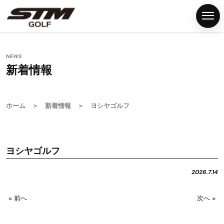
NEWS
新着情報
ホ
ー
ム
ホーム
＞
新着情報
＞ ヨシヤゴルフ
S
T
M
ヨシヤゴルフ
グ
リ
2026.7.14
ッ
プ
« 前へ
次へ »
G
S
T
M
F
N
P
C