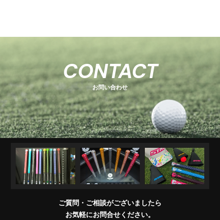
-
-
関
U
E
H
-
-
-
s
s
連
s
O
s
T
E
s
e
e
商
e
e
T
C
e
-
ri
ri
品
ri
E
K
r
ri
1
e
e
R
M
e
s
i
e
キ
ソ
U
ア
コ
交
キ
s
s
販
CONTACT
e
s
A
e
s
ャ
ケ
T
パ
ン
換
ャ
売
s
ri
T
ッ
ブ
ッ
レ
デ
用
デ
店
e
E
お問い合わせ
チ
ラ
ト
ル
ィ
製
ィ
一
s
＆
シ
シ
品
バ
覧
ワ
ョ
ッ
イ
ナ
グ
グ
パ
ー
リ
ー
ッ
プ
交
換
ご質問・ご相談がございましたら
会
お気軽にお問合せください。