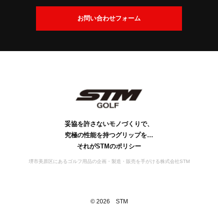
交
換
会
お問い合わせフォーム
に
社
つ
案
い
内
て
社
ビ
会
工
S
S
お
名
ジ
社
場
D
T
問
の
ョ
概
案
M
G
い
由
ン
要
の
内
s
合
来
歴
行
妥協を許さないモノづくりで、
わ
史
動
究極の性能を持つグリップを…
せ
宣
それがSTMのポリシー
言
堺市美原区にあるゴルフ用品の企画・製造・販売を手がける株式会社STM
©
2026
STM