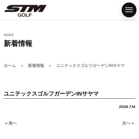
NEWS
新着情報
ホ
ー
ム
ホーム
＞
新着情報
＞ ユニテックスゴルフガーデンINサヤマ
S
T
M
ユニテックスゴルフガーデンINサヤマ
グ
リ
2026.7.14
ッ
プ
« 前へ
次へ »
G
S
T
M
F
N
P
C