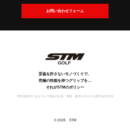
交
換
会
お問い合わせフォーム
に
社
つ
案
い
内
て
社
ビ
会
工
S
S
お
名
ジ
社
場
D
T
問
の
ョ
概
案
M
G
い
由
ン
要
の
内
s
合
来
歴
行
妥協を許さないモノづくりで、
わ
史
動
究極の性能を持つグリップを…
せ
宣
それがSTMのポリシー
言
堺市美原区にあるゴルフ用品の企画・製造・販売を手がける株式会社STM
©
2026
STM