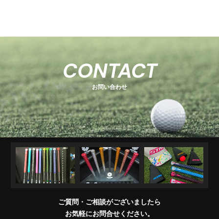
-
-
関
U
E
H
-
-
-
s
s
連
s
O
s
T
E
s
e
e
商
e
e
T
C
e
-
ri
ri
品
ri
E
K
r
ri
1
e
e
R
M
e
s
i
e
キ
ソ
U
ア
コ
交
キ
s
s
販
CONTACT
e
s
A
e
s
ャ
ケ
T
パ
ン
換
ャ
売
s
ri
T
ッ
ブ
ッ
レ
デ
用
デ
店
e
E
お問い合わせ
チ
ラ
ト
ル
ィ
製
ィ
一
s
＆
シ
シ
品
バ
覧
ワ
ョ
ッ
イ
ナ
グ
グ
パ
ー
リ
ー
ッ
プ
交
換
ご質問・ご相談がございましたら
会
お気軽にお問合せください。