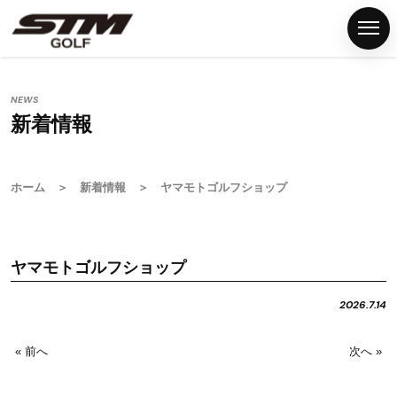
NEWS
新着情報
ホ
ー
ム
ホーム
＞
新着情報
＞ ヤマモトゴルフショップ
S
T
M
ヤマモトゴルフショップ
グ
リ
2026.7.14
ッ
プ
« 前へ
次へ »
G
S
T
M
F
N
P
C