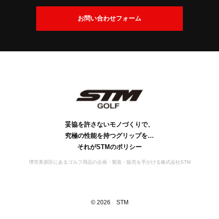
交
換
会
お問い合わせフォーム
に
社
つ
案
い
内
て
社
ビ
会
工
S
S
お
名
ジ
社
場
D
T
問
の
ョ
概
案
M
G
い
由
ン
要
の
内
s
合
来
歴
行
妥協を許さないモノづくりで、
わ
史
動
究極の性能を持つグリップを…
せ
宣
それがSTMのポリシー
言
堺市美原区にあるゴルフ用品の企画・製造・販売を手がける株式会社STM
©
2026
STM