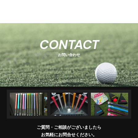
-
-
関
U
E
H
-
-
-
s
s
連
s
O
s
T
E
s
e
e
商
e
e
T
C
e
-
ri
ri
品
ri
E
K
r
ri
1
e
e
R
M
e
s
i
e
キ
ソ
U
ア
コ
交
キ
s
s
販
CONTACT
e
s
A
e
s
ャ
ケ
T
パ
ン
換
ャ
売
s
ri
T
ッ
ブ
ッ
レ
デ
用
デ
店
e
E
お問い合わせ
チ
ラ
ト
ル
ィ
製
ィ
一
s
＆
シ
シ
品
バ
覧
ワ
ョ
ッ
イ
ナ
グ
グ
パ
ー
リ
ー
ッ
プ
交
換
ご質問・ご相談がございましたら
会
お気軽にお問合せください。