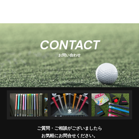
-
-
関
U
E
H
-
-
-
s
s
連
s
O
s
T
E
s
e
e
商
e
e
T
C
e
-
ri
ri
品
ri
E
K
r
ri
1
e
e
R
M
e
s
i
e
キ
ソ
U
ア
コ
交
キ
s
s
販
CONTACT
e
s
A
e
s
ャ
ケ
T
パ
ン
換
ャ
売
s
ri
T
ッ
ブ
ッ
レ
デ
用
デ
店
e
E
お問い合わせ
チ
ラ
ト
ル
ィ
製
ィ
一
s
＆
シ
シ
品
バ
覧
ワ
ョ
ッ
イ
ナ
グ
グ
パ
ー
リ
ー
ッ
プ
交
換
ご質問・ご相談がございましたら
会
お気軽にお問合せください。