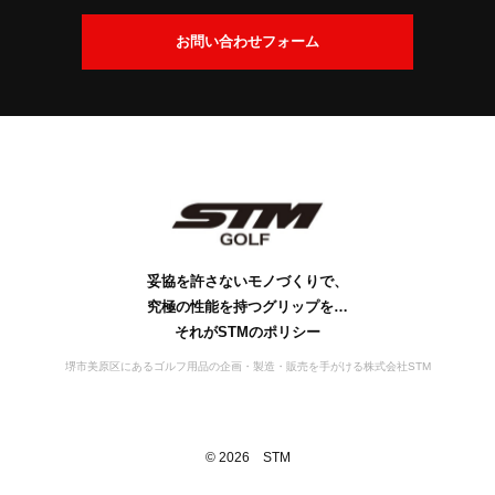
交
換
会
お問い合わせフォーム
に
社
つ
案
い
内
て
社
ビ
会
工
S
S
お
名
ジ
社
場
D
T
問
の
ョ
概
案
M
G
い
由
ン
要
の
内
s
合
来
歴
行
妥協を許さないモノづくりで、
わ
史
動
究極の性能を持つグリップを…
せ
宣
それがSTMのポリシー
言
堺市美原区にあるゴルフ用品の企画・製造・販売を手がける株式会社STM
©
2026
STM