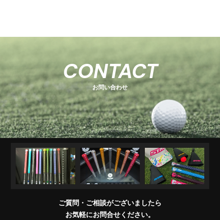
-
-
関
U
E
H
-
-
-
s
s
連
s
O
s
T
E
s
e
e
商
e
e
T
C
e
-
ri
ri
品
ri
E
K
r
ri
1
e
e
R
M
e
s
i
e
キ
ソ
U
ア
コ
交
キ
s
s
販
CONTACT
e
s
A
e
s
ャ
ケ
T
パ
ン
換
ャ
売
s
ri
T
ッ
ブ
ッ
レ
デ
用
デ
店
e
E
お問い合わせ
チ
ラ
ト
ル
ィ
製
ィ
一
s
＆
シ
シ
品
バ
覧
ワ
ョ
ッ
イ
ナ
グ
グ
パ
ー
リ
ー
ッ
プ
交
換
ご質問・ご相談がございましたら
会
お気軽にお問合せください。