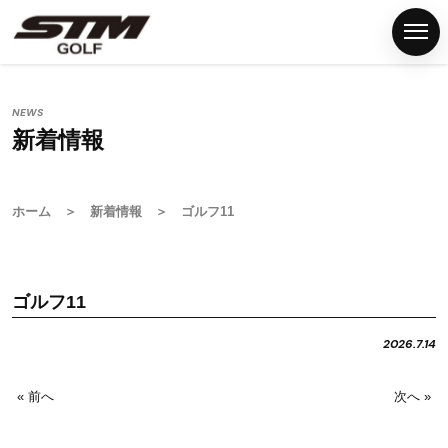
NEWS
新着情報
ホ
ー
ム
ホーム
＞
新着情報
＞ ゴルフ11
S
T
M
ゴルフ11
グ
リ
2026.7.14
ッ
プ
« 前へ
次へ »
G
S
T
M
F
N
P
C