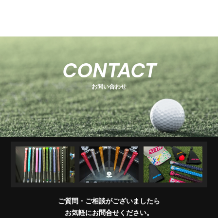
-
-
関
U
E
H
-
-
-
s
s
連
s
O
s
T
E
s
e
e
商
e
e
T
C
e
-
ri
ri
品
ri
E
K
r
ri
1
e
e
R
M
e
s
i
e
キ
ソ
U
ア
コ
交
キ
s
s
販
CONTACT
e
s
A
e
s
ャ
ケ
T
パ
ン
換
ャ
売
s
ri
T
ッ
ブ
ッ
レ
デ
用
デ
店
e
E
お問い合わせ
チ
ラ
ト
ル
ィ
製
ィ
一
s
＆
シ
シ
品
バ
覧
ワ
ョ
ッ
イ
ナ
グ
グ
パ
ー
リ
ー
ッ
プ
交
換
ご質問・ご相談がございましたら
会
お気軽にお問合せください。