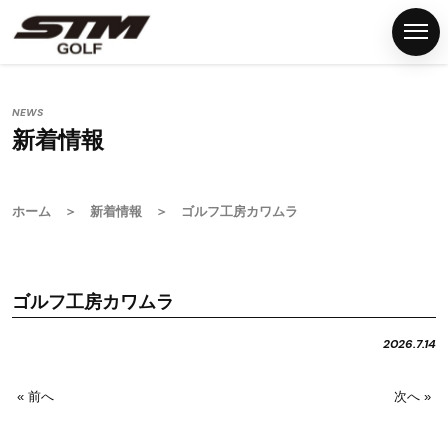
NEWS
新着情報
ホ
ー
ム
ホーム
＞
新着情報
＞ ゴルフ工房カワムラ
S
T
M
ゴルフ工房カワムラ
グ
リ
2026.7.14
ッ
プ
« 前へ
次へ »
G
S
T
M
F
N
P
C