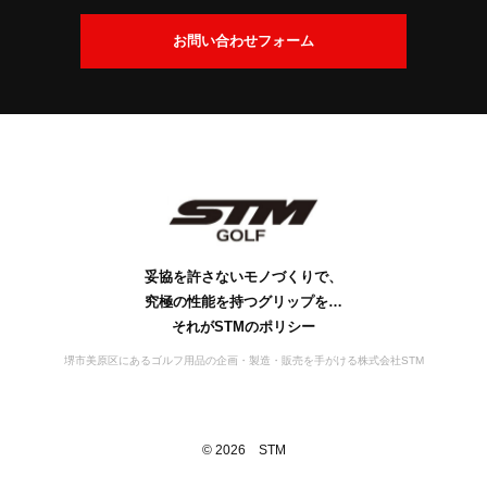
交
換
会
お問い合わせフォーム
に
社
つ
案
い
内
て
社
ビ
会
工
S
S
お
名
ジ
社
場
D
T
問
の
ョ
概
案
M
G
い
由
ン
要
の
内
s
合
来
歴
行
妥協を許さないモノづくりで、
わ
史
動
究極の性能を持つグリップを…
せ
宣
それがSTMのポリシー
言
堺市美原区にあるゴルフ用品の企画・製造・販売を手がける株式会社STM
©
2026
STM