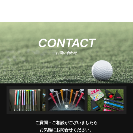
-
-
関
U
E
H
-
-
-
s
s
連
s
O
s
T
E
s
e
e
商
e
e
T
C
e
-
ri
ri
品
ri
E
K
r
ri
1
e
e
R
M
e
s
i
e
キ
ソ
U
ア
コ
交
キ
s
s
販
CONTACT
e
s
A
e
s
ャ
ケ
T
パ
ン
換
ャ
売
s
ri
T
ッ
ブ
ッ
レ
デ
用
デ
店
e
E
お問い合わせ
チ
ラ
ト
ル
ィ
製
ィ
一
s
＆
シ
シ
品
バ
覧
ワ
ョ
ッ
イ
ナ
グ
グ
パ
ー
リ
ー
ッ
プ
交
換
ご質問・ご相談がございましたら
会
お気軽にお問合せください。