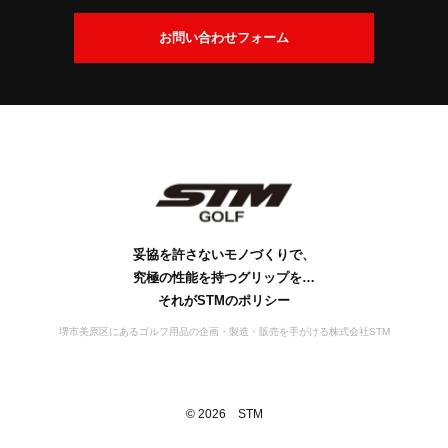
交
換
会
お問い合わせフォーム
に
社
つ
案
い
内
て
社
ビ
会
工
S
S
お
名
ジ
社
場
D
T
問
の
ョ
概
案
M
G
い
由
ン
要
の
内
s
合
来
歴
行
妥協を許さないモノづくりで、
わ
史
動
究極の性能を持つグリップを…
せ
宣
それがSTMのポリシー
言
堺市美原区にあるゴルフ用品の企画・製造・販売を手がける株式会社STM
©
2026
STM