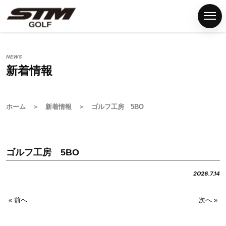
NEWS
新着情報
ホ
ー
ム
ホーム
＞
新着情報
＞ ゴルフ工房 5BO
S
T
M
ゴルフ工房 5BO
グ
リ
2026.7.14
ッ
プ
« 前へ
次へ »
G
S
T
M
F
N
P
C