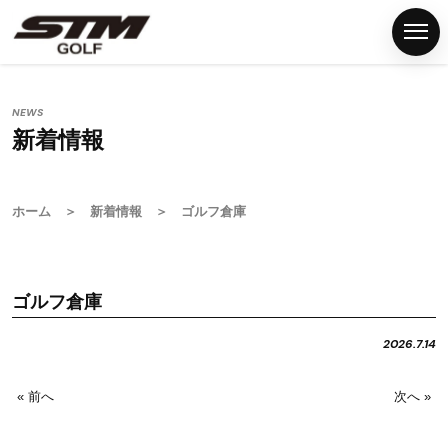
NEWS
新着情報
ホ
ー
ム
ホーム
＞
新着情報
＞ ゴルフ倉庫
S
T
M
ゴルフ倉庫
グ
リ
2026.7.14
ッ
プ
« 前へ
次へ »
G
S
T
M
F
N
P
C