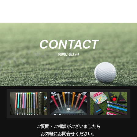
-
-
関
U
E
H
-
-
-
s
s
連
s
O
s
T
E
s
e
e
商
e
e
T
C
e
-
ri
ri
品
ri
E
K
r
ri
1
e
e
R
M
e
s
i
e
キ
ソ
U
ア
コ
交
キ
s
s
販
CONTACT
e
s
A
e
s
ャ
ケ
T
パ
ン
換
ャ
売
s
ri
T
ッ
ブ
ッ
レ
デ
用
デ
店
e
E
お問い合わせ
チ
ラ
ト
ル
ィ
製
ィ
一
s
＆
シ
シ
品
バ
覧
ワ
ョ
ッ
イ
ナ
グ
グ
パ
ー
リ
ー
ッ
プ
交
換
ご質問・ご相談がございましたら
会
お気軽にお問合せください。