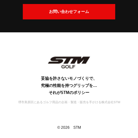
交
換
会
お問い合わせフォーム
に
社
つ
案
い
内
て
社
ビ
会
工
S
S
お
名
ジ
社
場
D
T
問
の
ョ
概
案
M
G
い
由
ン
要
の
内
s
合
来
歴
行
妥協を許さないモノづくりで、
わ
史
動
究極の性能を持つグリップを…
せ
宣
それがSTMのポリシー
言
堺市美原区にあるゴルフ用品の企画・製造・販売を手がける株式会社STM
©
2026
STM