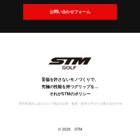
交
換
会
お問い合わせフォーム
に
社
つ
案
い
内
て
社
ビ
会
工
S
S
お
名
ジ
社
場
D
T
問
の
ョ
概
案
M
G
い
由
ン
要
の
内
s
合
来
歴
行
妥協を許さないモノづくりで、
わ
史
動
究極の性能を持つグリップを…
せ
宣
それがSTMのポリシー
言
堺市美原区にあるゴルフ用品の企画・製造・販売を手がける株式会社STM
©
2026
STM