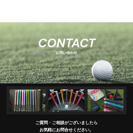
-
-
関
U
E
H
-
-
-
s
s
連
s
O
s
T
E
s
e
e
商
e
e
T
C
e
-
ri
ri
品
ri
E
K
r
ri
1
e
e
R
M
e
s
i
e
キ
ソ
U
ア
コ
交
キ
s
s
販
CONTACT
e
s
A
e
s
ャ
ケ
T
パ
ン
換
ャ
売
s
ri
T
ッ
ブ
ッ
レ
デ
用
デ
店
e
E
お問い合わせ
チ
ラ
ト
ル
ィ
製
ィ
一
s
＆
シ
シ
品
バ
覧
ワ
ョ
ッ
イ
ナ
グ
グ
パ
ー
リ
ー
ッ
プ
交
換
ご質問・ご相談がございましたら
会
お気軽にお問合せください。