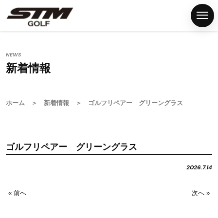
NEWS
新着情報
ホ
ー
ム
ホーム
＞
新着情報
＞ ゴルフリペアー グリーングラス
S
T
M
ゴルフリペアー グリーングラス
グ
リ
2026.7.14
ッ
プ
« 前へ
次へ »
G
S
T
M
F
N
P
C