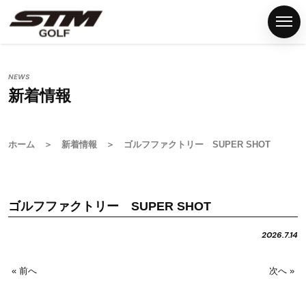
NEWS
新着情報
ホ
ー
ム
ホーム
＞
新着情報
＞ ゴルフファクトリー SUPER SHOT
S
T
M
ゴルフファクトリー SUPER SHOT
グ
リ
2026.7.14
ッ
プ
« 前へ
次へ »
G
S
T
M
F
N
P
C