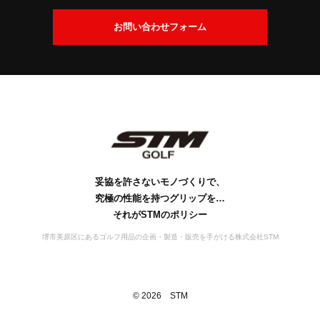
交
換
会
お問い合わせフォーム
に
社
つ
案
い
内
て
社
ビ
会
工
S
S
お
名
ジ
社
場
D
T
問
の
ョ
概
案
M
G
い
由
ン
要
の
内
s
合
来
歴
行
妥協を許さないモノづくりで、
わ
史
動
究極の性能を持つグリップを…
せ
宣
それがSTMのポリシー
言
堺市美原区にあるゴルフ用品の企画・製造・販売を手がける株式会社STM
©
2026
STM