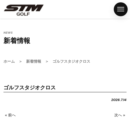
NEWS
新着情報
ホ
ー
ム
ホーム
＞
新着情報
＞ ゴルフスタジオクロス
S
T
M
ゴルフスタジオクロス
グ
リ
2026.7.14
ッ
プ
« 前へ
次へ »
G
S
T
M
F
N
P
C