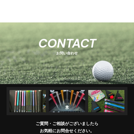
-
-
関
U
E
H
-
-
-
s
s
連
s
O
s
T
E
s
e
e
商
e
e
T
C
e
-
ri
ri
品
ri
E
K
r
ri
1
e
e
R
M
e
s
i
e
キ
ソ
U
ア
コ
交
キ
s
s
販
CONTACT
e
s
A
e
s
ャ
ケ
T
パ
ン
換
ャ
売
s
ri
T
ッ
ブ
ッ
レ
デ
用
デ
店
e
E
お問い合わせ
チ
ラ
ト
ル
ィ
製
ィ
一
s
＆
シ
シ
品
バ
覧
ワ
ョ
ッ
イ
ナ
グ
グ
パ
ー
リ
ー
ッ
プ
交
換
ご質問・ご相談がございましたら
会
お気軽にお問合せください。