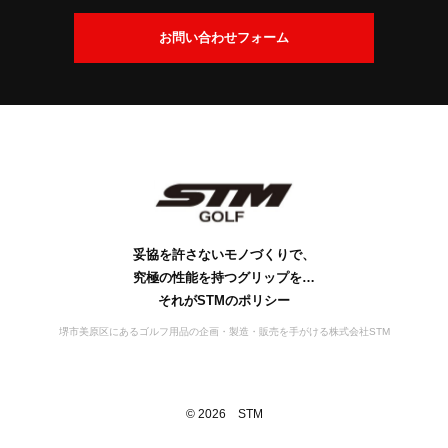
交
換
会
お問い合わせフォーム
に
社
つ
案
い
内
て
社
ビ
会
工
S
S
お
名
ジ
社
場
D
T
問
の
ョ
概
案
M
G
い
由
ン
要
の
内
s
合
来
歴
行
妥協を許さないモノづくりで、
わ
史
動
究極の性能を持つグリップを…
せ
宣
それがSTMのポリシー
言
堺市美原区にあるゴルフ用品の企画・製造・販売を手がける株式会社STM
©
2026
STM