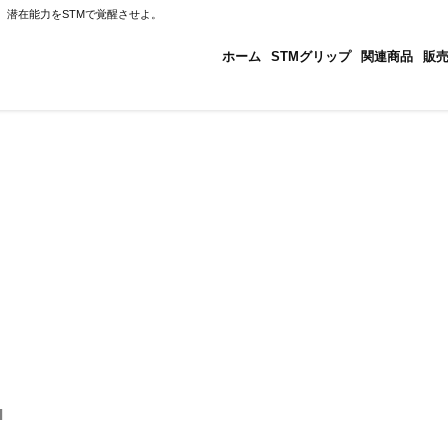
、潜在能力をSTMで覚醒させよ。
ホーム
STMグリップ
関連商品
販
I