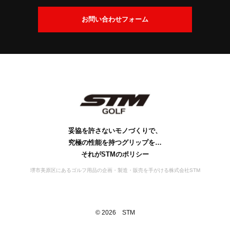
交
換
会
お問い合わせフォーム
に
社
つ
案
い
内
て
社
ビ
会
工
S
S
お
名
ジ
社
場
D
T
問
の
ョ
概
案
M
G
い
由
ン
要
の
内
s
合
来
歴
行
妥協を許さないモノづくりで、
わ
史
動
究極の性能を持つグリップを…
せ
宣
それがSTMのポリシー
言
堺市美原区にあるゴルフ用品の企画・製造・販売を手がける株式会社STM
©
2026
STM