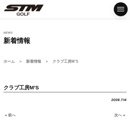
NEWS
新着情報
ホ
ー
ム
ホーム
＞
新着情報
＞ クラブ工房M’S
S
T
M
クラブ工房M’S
グ
リ
2026.7.14
ッ
プ
« 前へ
次へ »
G
S
T
M
F
N
P
C