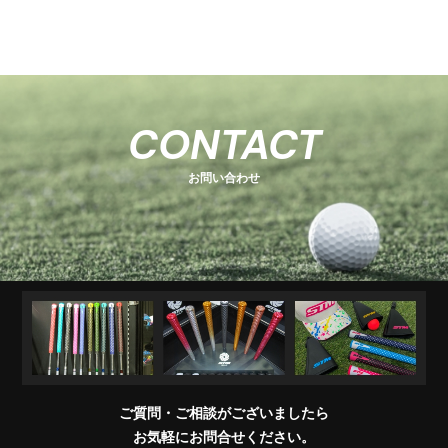
-
-
関
U
E
H
-
-
-
s
s
連
s
O
s
T
E
s
e
e
商
e
e
T
C
e
-
ri
ri
品
ri
E
K
r
ri
1
e
e
R
M
e
s
i
e
キ
ソ
U
ア
コ
交
キ
s
s
販
CONTACT
e
s
A
e
s
ャ
ケ
T
パ
ン
換
ャ
売
s
ri
T
ッ
ブ
ッ
レ
デ
用
デ
店
e
E
お問い合わせ
チ
ラ
ト
ル
ィ
製
ィ
一
s
＆
シ
シ
品
バ
覧
ワ
ョ
ッ
イ
ナ
グ
グ
パ
ー
リ
ー
ッ
プ
交
換
ご質問・ご相談がございましたら
会
お気軽にお問合せください。